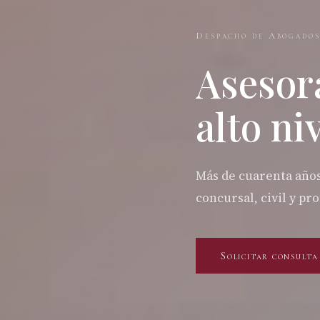
Despacho de Abogado
Asesor
alto ni
Más de cuarenta años
concursal, civil y p
Solicitar consulta